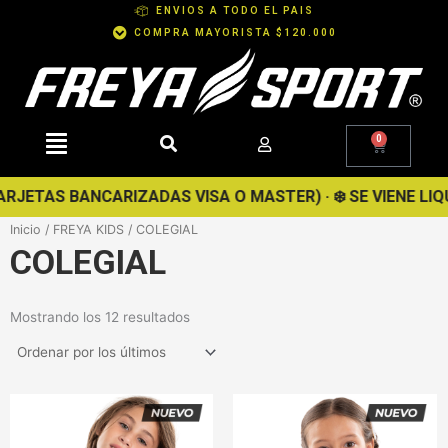
Ir
ENVIOS A TODO EL PAIS
al
COMPRA MAYORISTA $120.000
contenido
0
Cart
TAS BANCARIZADAS VISA O MASTER) · ❄️ SE VIENE LIQUIDAC
Inicio
/
FREYA KIDS
/ COLEGIAL
COLEGIAL
Ordenado
Mostrando los 12 resultados
por
los
últimos
Este
Este
producto
producto