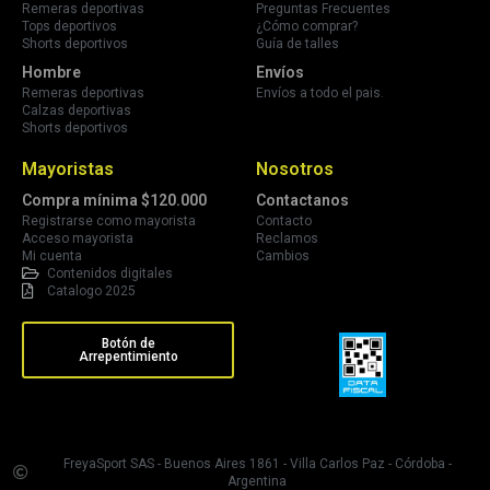
Remeras deportivas
Preguntas Frecuentes
Tops deportivos
¿Cómo comprar?
Shorts deportivos
Guía de talles
Hombre
Envíos
Remeras deportivas
Envíos a todo el pais.
Calzas deportivas
Shorts deportivos
Mayoristas
Nosotros
Compra mínima $120.000
Contactanos
Registrarse como mayorista
Contacto
Acceso mayorista
Reclamos
Mi cuenta
Cambios
Contenidos digitales
Catalogo 2025
Botón de
Arrepentimiento
FreyaSport SAS - Buenos Aires 1861 - Villa Carlos Paz - Córdoba -
Argentina