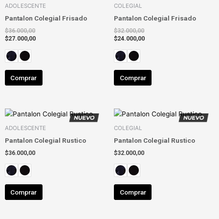
ADOLESCENTE
COLEGIAL
Pantalon Colegial Frisado
Pantalon Colegial Frisado
$
36.000,00
$
32.000,00
$
27.000,00
$
24.000,00
Comprar
Comprar
Este
Este
producto
producto
ADOLESCENTE
COLEGIAL
tiene
tiene
Pantalon Colegial Rustico
Pantalon Colegial Rustico
múltiples
múltiples
$
36.000,00
$
32.000,00
variantes.
variantes.
Las
Las
opciones
opciones
se
se
Comprar
Comprar
pueden
pueden
elegir
elegir