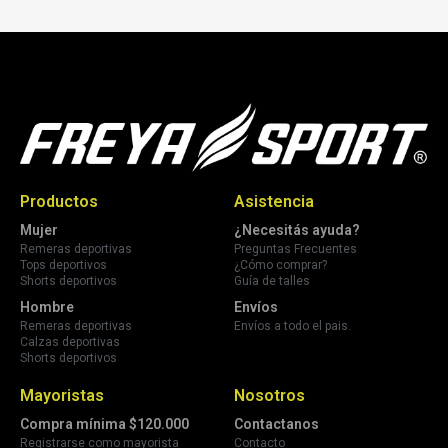
Productos
Asistencia
Mujer
¿Necesitás ayuda?
Remeras deportivas
Preguntas Frecuentes
Tops deportivos
¿Cómo comprar?
Shorts deportivos
Guía de talles
Hombre
Envíos
Remeras deportivas
Envíos a todo el pais.
Calzas deportivas
Shorts deportivos
Mayoristas
Nosotros
Compra mínima $120.000
Contactanos
Registrarse como mayorista
Contacto