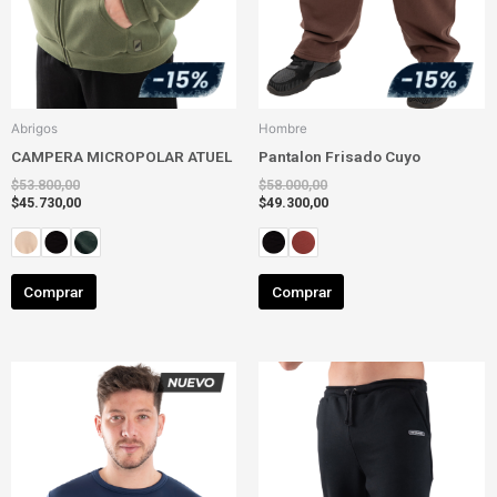
página
página
de
de
producto
producto
Abrigos
Hombre
CAMPERA MICROPOLAR ATUEL
Pantalon Frisado Cuyo
$
53.800,00
$
58.000,00
$
45.730,00
$
49.300,00
Comprar
Comprar
Este
Este
producto
producto
tiene
tiene
múltiples
múltiples
variantes.
variantes.
Las
Las