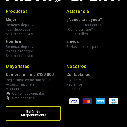
Productos
Asistencia
Mujer
¿Necesitás ayuda?
Remeras deportivas
Preguntas Frecuentes
Tops deportivos
¿Cómo comprar?
Shorts deportivos
Guía de talles
Hombre
Envíos
Remeras deportivas
Envíos a todo el pais.
Calzas deportivas
Shorts deportivos
Mayoristas
Nosotros
Compra mínima $120.000
Contactanos
Registrarse como mayorista
Contacto
Acceso mayorista
Reclamos
Mi cuenta
Cambios
Contenidos digitales
Catalogo 2025
Botón de
Arrepentimiento