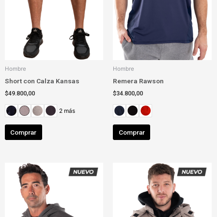
la
la
página
página
de
de
producto
producto
Hombre
Hombre
Short con Calza Kansas
Remera Rawson
$
49.800,00
$
34.800,00
2 más
Comprar
Comprar
Este
Este
producto
producto
tiene
tiene
múltiples
múltiples
variantes.
variantes.