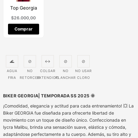
se
pueden
Top Georgia
elegir
$
26.000,00
en
la
Comprar
página
de
producto
🌊
⊘
↔
⊘
⊘
AGUA
NO
COLGAR
NO
NO USAR
FRIA
RETORCER
EXTENDIDO
PLANCHAR
CLORO
BIKER GEORGIA| TEMPORADA SS 2025 🌞
¡Comodidad, elegancia y actitud para cada entrenamiento! 💥 La
Biker GEORGIA fue diseñada para ofrecerte libertad de
movimiento con un toque de diseño único. Confeccionada en
lycra Malibu, brinda una sensación suave, elástica y cómoda,
adaptándose perfectamente a tu cuerpo. Además, su tiro alto y