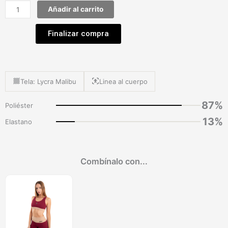
Añadir al carrito
Finalizar compra
Tela: Lycra Malibu
Linea al cuerpo
87%
Poliéster
13%
Elastano
Este
Combínalo con...
producto
tiene
múltiples
variantes.
Las
opciones