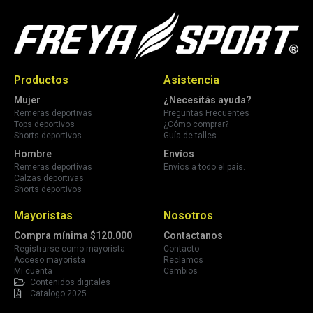
Productos
Asistencia
Mujer
¿Necesitás ayuda?
Remeras deportivas
Preguntas Frecuentes
Tops deportivos
¿Cómo comprar?
Shorts deportivos
Guía de talles
Hombre
Envíos
Remeras deportivas
Envíos a todo el pais.
Calzas deportivas
Shorts deportivos
Mayoristas
Nosotros
Compra mínima $120.000
Contactanos
Registrarse como mayorista
Contacto
Acceso mayorista
Reclamos
Mi cuenta
Cambios
Contenidos digitales
Catalogo 2025