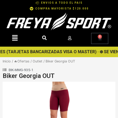
Ir
ENVIOS A TODO EL PAIS
al
COMPRA MAYORISTA $120.000
contenido
0
Cart
 (TARJETAS BANCARIZADAS VISA O MASTER) · ❄️ SE VIENE L
Inicio
/
🔥Ofertas
/
Outlet
/ Biker Georgia OUT
BIK-MMG-935-1
Biker Georgia OUT