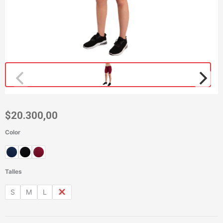
$
20.300,00
Color
Biker
Georgia
OUT
cantidad
Talles
S
M
L
XL