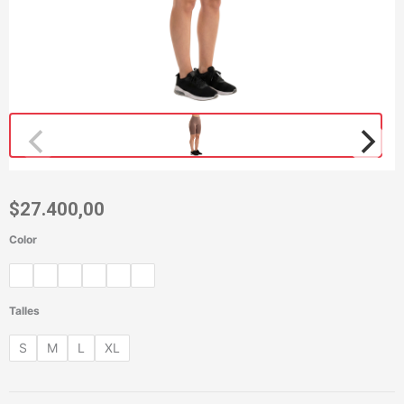
$
27.400,00
Color
Biker
Greta
cantidad
Talles
S
M
L
XL