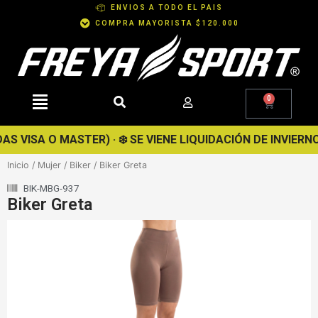
Ir
ENVIOS A TODO EL PAIS
al
COMPRA MAYORISTA $120.000
contenido
0
Cart
ISA O MASTER) · ❄️ SE VIENE LIQUIDACIÓN DE INVIERNO · 
Inicio
/
Mujer
/
Biker
/ Biker Greta
BIK-MBG-937
Biker Greta