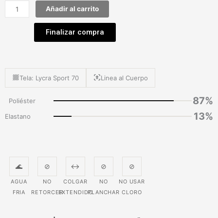
Añadir al carrito
Finalizar compra
Tela: Lycra Sport 70
Linea al Cuerpo
87%
Poliéster
13%
Elastano
🌊
⊘
↔
⊘
⊘
AGUA
NO
COLGAR
NO
NO USAR
FRIA
RETORCER
EXTENDIDO
PLANCHAR
CLORO