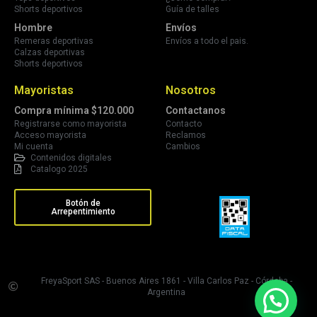
Shorts deportivos
Guía de talles
Hombre
Envíos
Remeras deportivas
Envíos a todo el pais.
Calzas deportivas
Shorts deportivos
Mayoristas
Nosotros
Compra mínima $120.000
Contactanos
Registrarse como mayorista
Contacto
Acceso mayorista
Reclamos
Mi cuenta
Cambios
Contenidos digitales
Catalogo 2025
Botón de
Arrepentimiento
FreyaSport SAS - Buenos Aires 1861 - Villa Carlos Paz - Córdoba -
Argentina