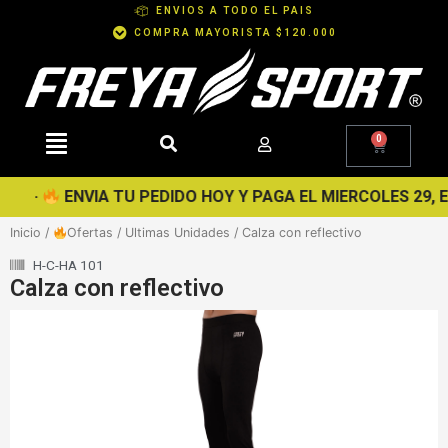
Ir
ENVIOS A TODO EL PAIS
al
COMPRA MAYORISTA $120.000
contenido
0
Cart
·
ENVIA TU PEDIDO HOY Y PAGA EL MIERCOLES 29, EN 
Inicio
/
Ofertas
/
Ultimas Unidades
/ Calza con reflectivo
H-C-HA 101
Calza con reflectivo