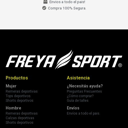
Envios a todo el pais!
Compra 100% Segura.
Productos
Asistencia
Mujer
¿Necesitás ayuda?
Remeras deportivas
Preguntas Frecuentes
Tops deportivos
¿Cómo comprar?
Shorts deportivos
Guía de talles
Hombre
Envíos
Remeras deportivas
Envíos a todo el pais.
Calzas deportivas
Shorts deportivos