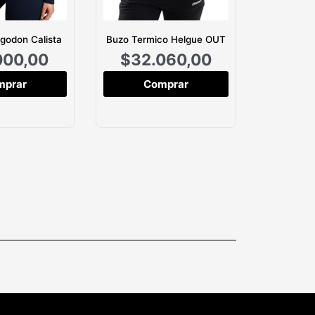
godon Calista
Buzo Termico Helgue OUT
Camp
000,00
$
32.060,00
$
49
mprar
Comprar
C