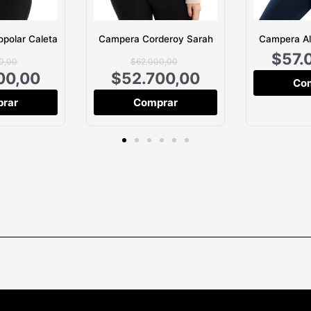
polar Caleta
Campera Corderoy Sarah
Campera Al
$
57.
0,00
$
62.000,00
00,00
$
52.700,00
Co
rar
Comprar