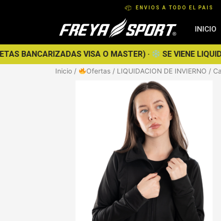
Ir
ENVIOS A TODO EL PAIS
al
contenido
INICIO
 BANCARIZADAS VISA O MASTER) ·
SE VIENE LIQUIDACIÓ
Inicio
/
Ofertas
/
LIQUIDACION DE INVIERNO
/ Ca