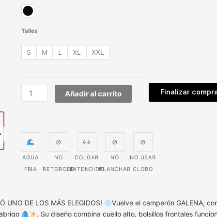
galena
cantidad
Talles
S
M
L
XL
XXL
Finalizar compr
Añadir al carrito
⊘
↔
⊘
⊘
AGUA
NO
COLGAR
NO
NO USAR
FRIA
RETORCER
EXTENDIDO
PLANCHAR
CLORO
SÓ UNO DE LOS MÁS ELEGIDOS!
Vuelve el camperón GALENA, conf
 abrigo
. Su diseño combina cuello alto, bolsillos frontales funcio