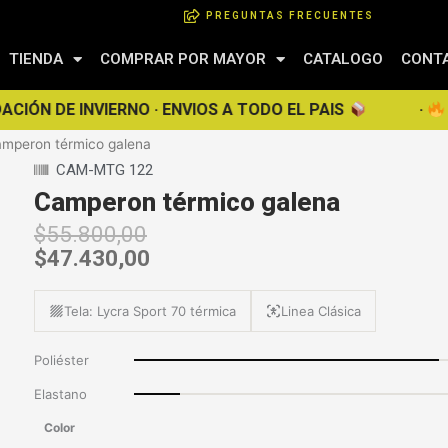
PREGUNTAS FRECUENTES
TIENDA
COMPRAR POR MAYOR
CATALOGO
CONT
N DE INVIERNO · ENVIOS A TODO EL PAIS
·
ENVIA
mperon térmico galena
CAM-MTG 122
Camperon térmico galena
$
55.800,00
$
47.430,00
Tela: Lycra Sport 70 térmica
Linea Clásica
Poliéster
Elastano
Camperon
Color
térmico