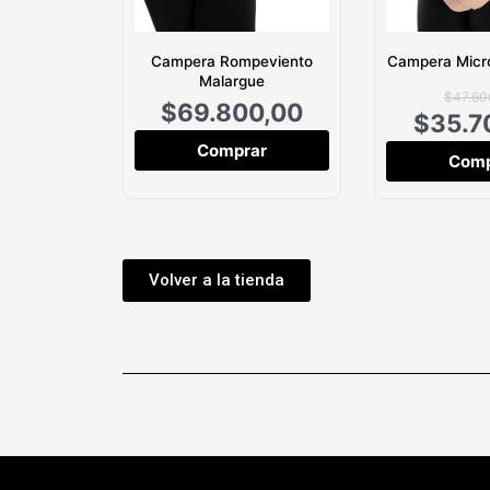
Campera Rompeviento
Campera Micro
Malargue
$
47.60
$
69.800,00
$
35.7
Comprar
Comp
Volver a la tienda