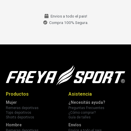
Envios a todo el pais!
Compra 100% Segura.
Productos
Asistencia
Mujer
¿Necesitás ayuda?
Remeras deportivas
Preguntas Frecuentes
Tops deportivos
¿Cómo comprar?
Shorts deportivos
Guía de talles
Hombre
Envíos
Remeras deportivas
Envíos a todo el pais.