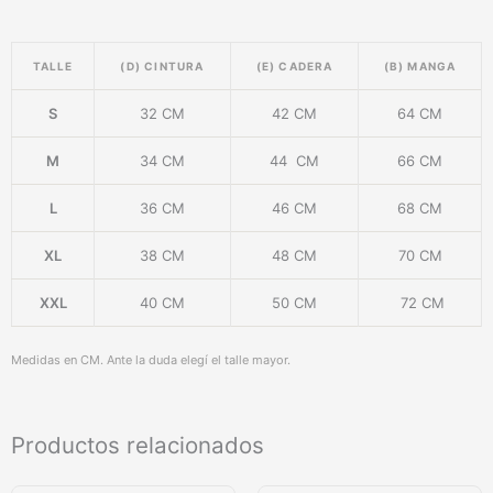
TALLE
(D) CINTURA
(E) CADERA
(B) MANGA
S
32 CM
42 CM
64 CM
M
34 CM
44 CM
66 CM
L
36 CM
46 CM
68 CM
XL
38 CM
48 CM
70 CM
XXL
40 CM
50 CM
72 CM
Medidas en CM. Ante la duda elegí el talle mayor.
Productos relacionados