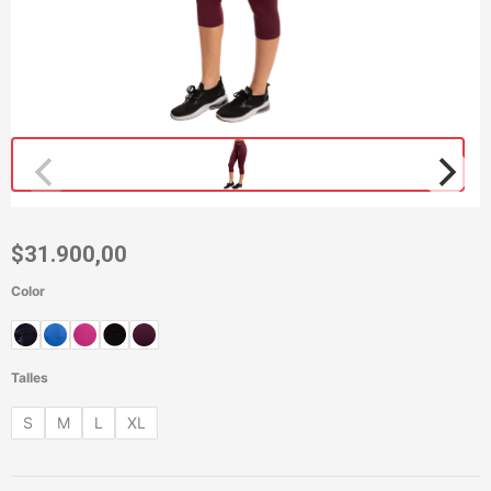
$
31.900,00
Color
Capri
Básico
Sophia
cantidad
Talles
S
M
L
XL