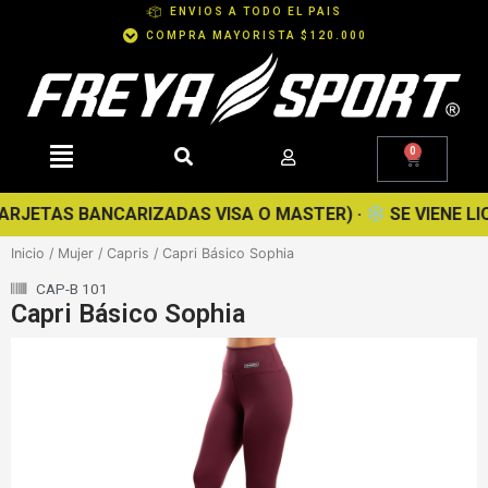
Ir
ENVIOS A TODO EL PAIS
al
COMPRA MAYORISTA $120.000
contenido
0
Cart
JETAS BANCARIZADAS VISA O MASTER) ·
SE VIENE LIQUI
Inicio
/
Mujer
/
Capris
/ Capri Básico Sophia
CAP-B 101
Capri Básico Sophia