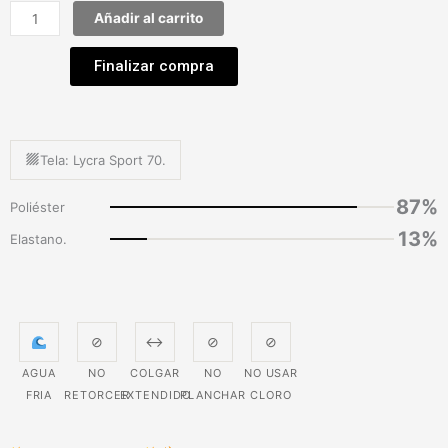
Añadir al carrito
Finalizar compra
Tela: Lycra Sport 70.
87%
Poliéster
13%
Elastano.
⊘
↔
⊘
⊘
AGUA
NO
COLGAR
NO
NO USAR
FRIA
RETORCER
EXTENDIDO
PLANCHAR
CLORO