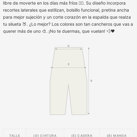
libre de moverte en los días más fríos 🧘‍♀️. Su diseño incorpora
recortes laterales que estilizan, bolsillo funcional, pretina ancha
para mejor sujeción y un corte corazón en la espalda que realza
tu silueta 🍑. ¿Lo mejor? Los colores son tan cancheros que vas a
querer más de uno 🎨. ¡No te duermas, que vuelan! 💨🖤
D
E
B
TALLE
(D) CINTURA
(E) CADERA
(B) MANGA