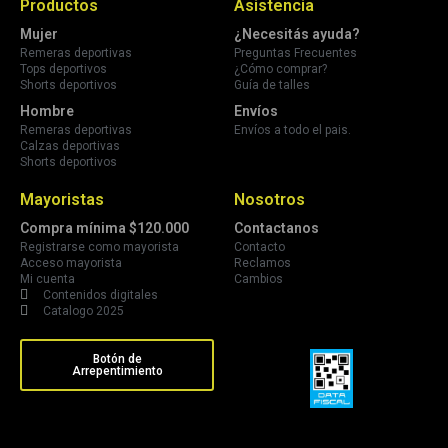
Productos
Asistencia
Mujer
¿Necesitás ayuda?
Remeras deportivas
Preguntas Frecuentes
Tops deportivos
¿Cómo comprar?
Shorts deportivos
Guía de talles
Hombre
Envíos
Remeras deportivas
Envíos a todo el pais.
Calzas deportivas
Shorts deportivos
Mayoristas
Nosotros
Compra mínima $120.000
Contactanos
Registrarse como mayorista
Contacto
Acceso mayorista
Reclamos
Mi cuenta
Cambios
Contenidos digitales
Catalogo 2025
Botón de
Arrepentimiento