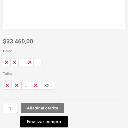
$
33.460,00
Color
Leggins
Oxford
Termico
Asmund
Talles
OUT
S
M
L
XL
XXL
cantidad
Añadir al carrito
Finalizar compra