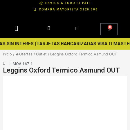
Ir
ENVIOS A TODO EL PAIS
al
COMPRA MAYORISTA $120.000
contenido
0
Cart
RES (TARJETAS BANCARIZADAS VISA O MASTER) · ❄️ SE VIE
Inicio
/
🔥Ofertas
/
Outlet
/ Leggins Oxford Termico Asmund OUT
L-MOA 167-1
Leggins Oxford Termico Asmund OUT