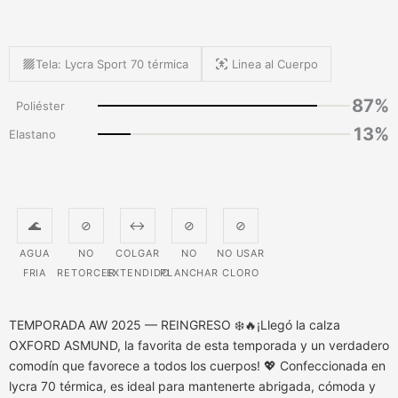
Tela: Lycra Sport 70 térmica
Linea al Cuerpo
87%
Poliéster
13%
Elastano
🌊
⊘
↔
⊘
⊘
AGUA
NO
COLGAR
NO
NO USAR
FRIA
RETORCER
EXTENDIDO
PLANCHAR
CLORO
TEMPORADA AW 2025 — REINGRESO ❄️🔥¡Llegó la calza
OXFORD ASMUND, la favorita de esta temporada y un verdadero
comodín que favorece a todos los cuerpos! 💖 Confeccionada en
lycra 70 térmica, es ideal para mantenerte abrigada, cómoda y