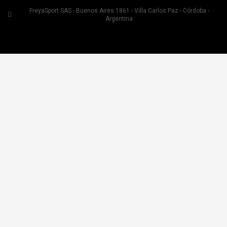
FreyaSport SAS - Buenos Aires 1861 - Villa Carlos Paz - Córdoba -
Argentina