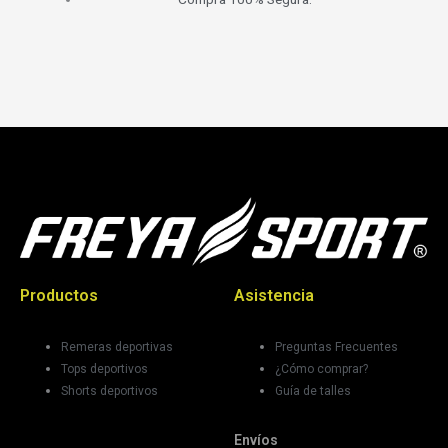
Productos
Asistencia
Mujer
¿Necesitás ayuda?
Remeras deportivas
Preguntas Frecuentes
Tops deportivos
¿Cómo comprar?
Shorts deportivos
Guía de talles
Hombre
Envíos