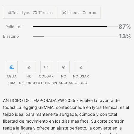
Tela: Lycra 70 Térmica
Linea al Cuerpo
87%
Poliéster
13%
Elastano
⊘
↔
⊘
⊘
AGUA
NO
COLGAR
NO
NO USAR
FRIA
RETORCER
EXTENDIDO
PLANCHAR
CLORO
ANTICIPO DE TEMPORADA AW 2025 -¡Vuelve la favorita de
todas! La legging GEMMA, confeccionada en lycra térmica, es el
tejido ideal para mantenerte abrigada, cómoda y con total
libertad de movimiento en los días más fríos. Su corte corazón
realza la figura y ofrece un ajuste perfecto, la convierte en la