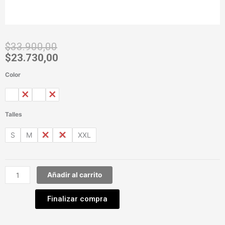
$
33.900,00
$
23.730,00
Color
Leggins
Térmico
Gemma
cantidad
Talles
S
M
L
XL
XXL
Añadir al carrito
Finalizar compra