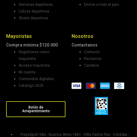
Remeras deportivas
Envíos a todo el pais.
Calzas deportivas
Shorts deportivos
Mayoristas
Nosotros
Compra mínima $120.000
Contactanos
Registrarse como
Contacto
mayorista
Reclamos
Acceso mayorista
Cambios
Mi cuenta
Contenidos digitales
Catalogo 2025
Botón de
Arrepentimiento
FreyaSport SAS - Buenos Aires 1861 - Villa Carlos Paz - Córdoba -