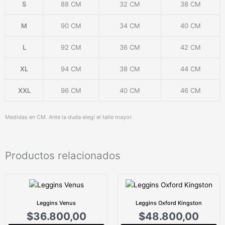
S
88 CM
32 CM
38 CM
M
90 CM
34 CM
40 CM
L
92 CM
36 CM
42 CM
XL
94 CM
38 CM
44 CM
XXL
96 CM
40 CM
46 CM
Medidas en CM. Ante la duda elegí el talle mayor.
Productos relacionados
Leggins Venus
Leggins Oxford Kingston
$
36.800,00
$
48.800,00