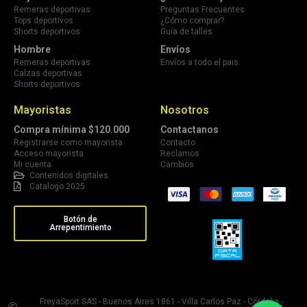
Remeras deportivas
Preguntas Frecuentes
Tops deportivos
¿Cómo comprar?
Shorts deportivos
Guía de talles
Hombre
Envíos
Remeras deportivas
Envíos a todo el pais.
Calzas deportivas
Shorts deportivos
Mayoristas
Nosotros
Compra mínima $120.000
Contactanos
Registrarse como mayorista
Contacto
Acceso mayorista
Reclamos
Mi cuenta
Cambios
Contenidos digitales
Catalogo 2025
Botón de
Arrepentimiento
FreyaSport SAS - Buenos Aires 1861 - Villa Carlos Paz - Córdoba -