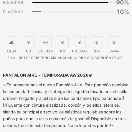
90%
POLIESTER
10%
ELASTANO
🌊
⊘
↔
⊘
⊘
⊘
⊘
AGUA
NO
COLGAR
NO
NO USAR
SIN
LAVAR
FRIA
RETORCER
EXTENDIDO
PLANCHAR
CLORO
SECADORA
EN SECO
PANTALON AIKE - TEMPORADA AW2026❄️
✨Te presentamos el nuevo Pantalón Aike. Este pantalón combina
la comodidad clásica y el abrigo del algodón frisado con el estilo
urbano, holgado y ajustable de los pantalones tipo parachute🔝
🙌 Cuenta con cintura elastizada, cordón y bolsillos laterales,
siendo su principal atractivo los elásticos regulables sobre los
puños para que lo uses como más te guste🌈 Disponible en tres
colores furor de esta temporada. No te lo podes perder!⚡