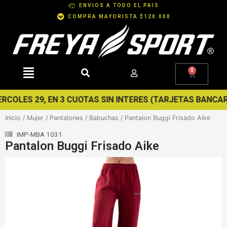
Ir
ENVIOS A TODO EL PAIS
al
COMPRA MAYORISTA $120.000
contenido
0
Cart
OLES 29, EN 3 CUOTAS SIN INTERES (TARJETAS BANCARIZADA
Inicio
/
Mujer
/
Pantalones
/
Babuchas
/ Pantalon Buggi Frisado Aike
IMP-MBA 1031
Pantalon Buggi Frisado Aike