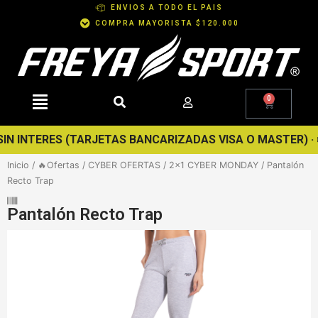
Ir
ENVIOS A TODO EL PAIS
al
COMPRA MAYORISTA $120.000
contenido
0
Cart
 INTERES (TARJETAS BANCARIZADAS VISA O MASTER) · ❄️ SE
Inicio
/
🔥Ofertas
/
CYBER OFERTAS
/
2x1 CYBER MONDAY
/ Pantalón
Recto Trap
Pantalón Recto Trap