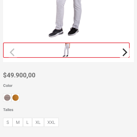
$
49.900,00
Color
Pantalón
Recto
Trap
cantidad
Talles
S
M
L
XL
XXL