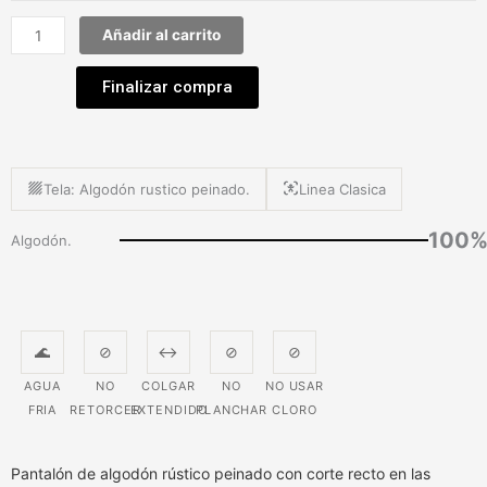
Añadir al carrito
Finalizar compra
Tela: Algodón rustico peinado.
Linea Clasica
100
Algodón.
🌊
⊘
↔
⊘
⊘
AGUA
NO
COLGAR
NO
NO USAR
FRIA
RETORCER
EXTENDIDO
PLANCHAR
CLORO
Pantalón de algodón rústico peinado con corte recto en las