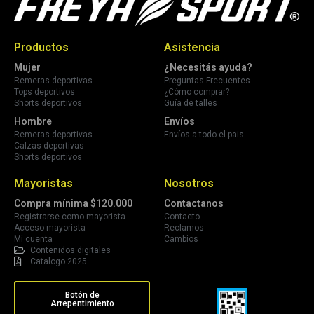
Productos
Asistencia
Mujer
¿Necesitás ayuda?
Remeras deportivas
Preguntas Frecuentes
Tops deportivos
¿Cómo comprar?
Shorts deportivos
Guía de talles
Hombre
Envíos
Remeras deportivas
Envíos a todo el pais.
Calzas deportivas
Shorts deportivos
Mayoristas
Nosotros
Compra mínima $120.000
Contactanos
Registrarse como mayorista
Contacto
Acceso mayorista
Reclamos
Mi cuenta
Cambios
Contenidos digitales
Catalogo 2025
Botón de
Arrepentimiento