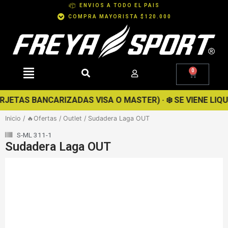
Ir
ENVIOS A TODO EL PAIS
al
COMPRA MAYORISTA $120.000
contenido
0
Cart
ETAS BANCARIZADAS VISA O MASTER) · ❄️ SE VIENE LIQUIDA
Inicio
/
🔥Ofertas
/
Outlet
/ Sudadera Laga OUT
S-ML 311-1
Sudadera Laga OUT