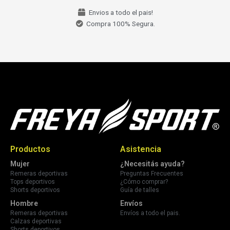
Envios a todo el pais!
Compra 100% Segura.
Productos
Asistencia
Mujer
¿Necesitás ayuda?
Remeras deportivas
Preguntas Frecuentes
Tops deportivos
¿Cómo comprar?
Shorts deportivos
Guía de talles
Hombre
Envíos
Remeras deportivas
Envíos a todo el pais.
Calzas deportivas
Shorts deportivos