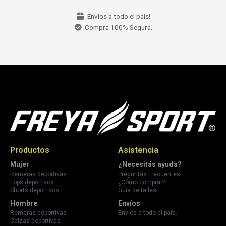
Envios a todo el pais!
Compra 100% Segura.
Productos
Asistencia
Mujer
¿Necesitás ayuda?
Remeras deportivas
Preguntas Frecuentes
Tops deportivos
¿Cómo comprar?
Shorts deportivos
Guía de talles
Hombre
Envíos
Remeras deportivas
Envíos a todo el pais.
Calzas deportivas