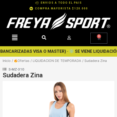
Ir
ENVIOS A TODO EL PAIS
al
COMPRA MAYORISTA $120.000
contenido
0
Cart
ANCARIZADAS VISA O MASTER) ·
SE VIENE LIQUIDACIÓN D
Inicio
/
Ofertas
/
LIQUIDACION DE TEMPORADA
/ Sudadera Zina
S-MZ-310
Sudadera Zina