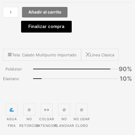
Añadir al carrito
Finalizar compra
Tela: Calado Multipunto Importado
Linea Clasica
90%
Poliéster
10%
Elastano
⊘
↔
⊘
⊘
AGUA
NO
COLGAR
NO
NO USAR
FRIA
RETORCER
EXTENDIDO
PLANCHAR
CLORO