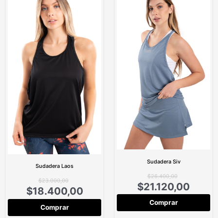
Sudadera Siv
Sudadera Laos
$
26.400,00
$
23.000,00
$
21.120,00
$
18.400,00
Comprar
Comprar