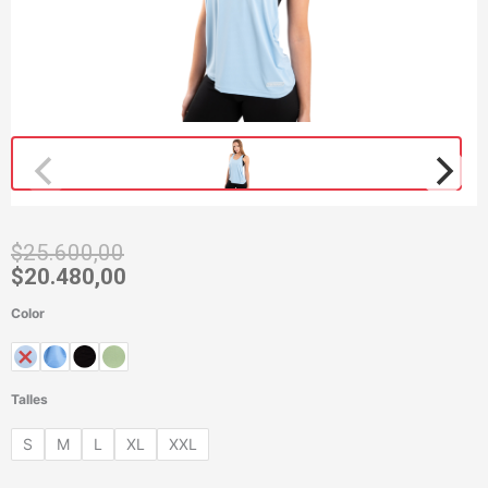
$
25.600,00
$
20.480,00
Color
Sudadera
Zina
cantidad
Talles
S
M
L
XL
XXL