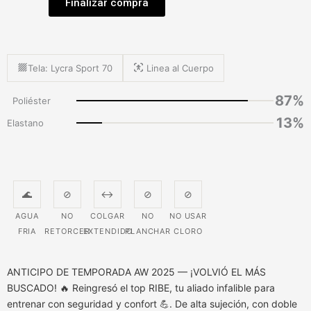
Finalizar compra
Tela: Lycra Sport 70
Linea al Cuerpo
87%
Poliéster
13%
Elastano
🌊
⊘
↔
⊘
⊘
AGUA
NO
COLGAR
NO
NO USAR
FRIA
RETORCER
EXTENDIDO
PLANCHAR
CLORO
ANTICIPO DE TEMPORADA AW 2025 — ¡VOLVIÓ EL MÁS
BUSCADO! 🔥 Reingresó el top RIBE, tu aliado infalible para
entrenar con seguridad y confort 💪. De alta sujeción, con doble