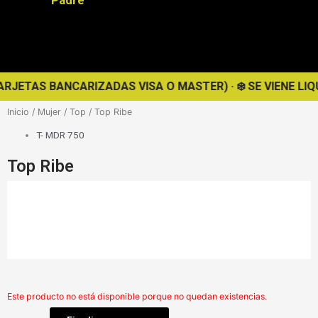
NCARIZADAS VISA O MASTER) · ❄️ SE VIENE LIQUIDACIÓN DE
Inicio
/
Mujer
/
Top
/ Top Ribe
T- MDR 750
Top Ribe
Este producto no está disponible porque no quedan existencias.