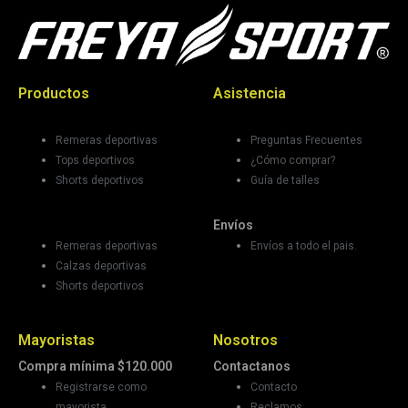
Productos
Asistencia
Mujer
¿Necesitás ayuda?
Remeras deportivas
Preguntas Frecuentes
Tops deportivos
¿Cómo comprar?
Shorts deportivos
Guía de talles
Hombre
Envíos
Remeras deportivas
Envíos a todo el pais.
Calzas deportivas
Shorts deportivos
Mayoristas
Nosotros
Compra mínima $120.000
Contactanos
Registrarse como
Contacto
mayorista
Reclamos