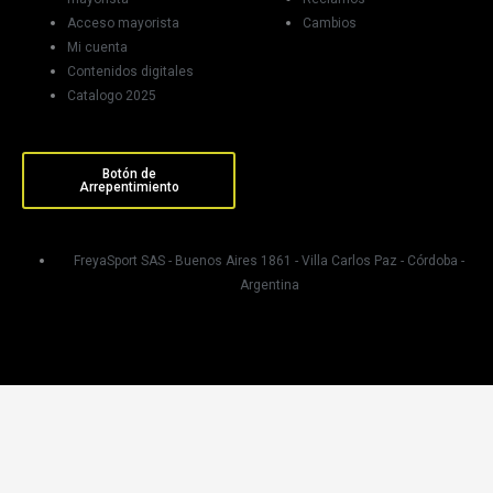
Acceso mayorista
Cambios
Mi cuenta
Contenidos digitales
Catalogo 2025
Botón de
Arrepentimiento
FreyaSport SAS - Buenos Aires 1861 - Villa Carlos Paz - Córdoba -
Argentina
Busca por nombre o categoria
Buscar
Buscar