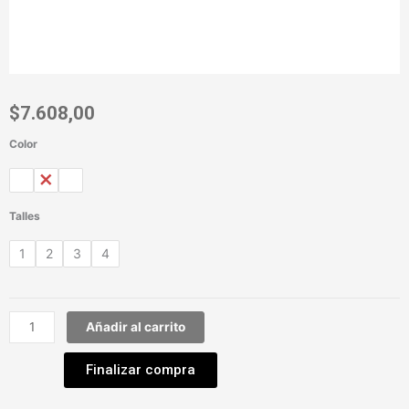
$
7.608,00
Color
Vedetina
Thais
OUT
cantidad
Talles
1
2
3
4
Añadir al carrito
Finalizar compra