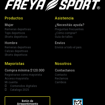
Productos
Asistencia
Mujer
¿Necesitás ayuda?
Remeras deportivas
Preguntas Frecuentes
Tops deportivos
¿Cómo comprar?
Shorts deportivos
Guía de talles
Hombre
Envíos
Remeras deportivas
Envíos a todo el pais.
Calzas deportivas
Shorts deportivos
Mayoristas
Nosotros
Compra mínima $120.000
Contactanos
Registrarse como mayorista
Contacto
Acceso mayorista
Reclamos
Mi cuenta
Cambios
Contenidos digitales
Catalogo 2025
Botón de
Arrepentimiento