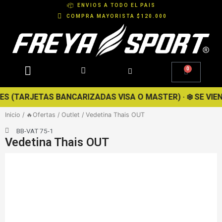
Ir
ENVIOS A TODO EL PAIS
al
COMPRA MAYORISTA $120.000
contenido
0
Cart
 (TARJETAS BANCARIZADAS VISA O MASTER) · ❄️ SE VIENE 
Inicio
/
🔥Ofertas
/
Outlet
/ Vedetina Thais OUT
BB-VAT 75-1
Vedetina Thais OUT