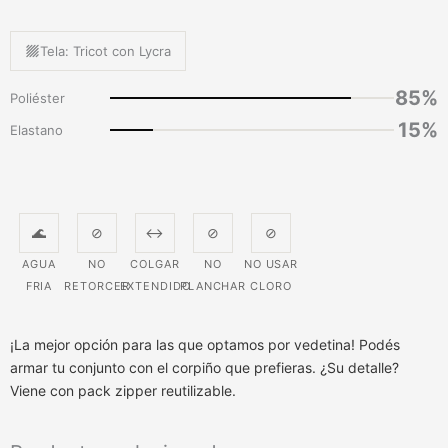
Tela: Tricot con Lycra
85%
Poliéster
15%
Elastano
🌊
⊘
↔
⊘
⊘
AGUA
NO
COLGAR
NO
NO USAR
FRIA
RETORCER
EXTENDIDO
PLANCHAR
CLORO
¡La mejor opción para las que optamos por vedetina! Podés
armar tu conjunto con el corpiño que prefieras. ¿Su detalle?
Viene con pack zipper reutilizable.