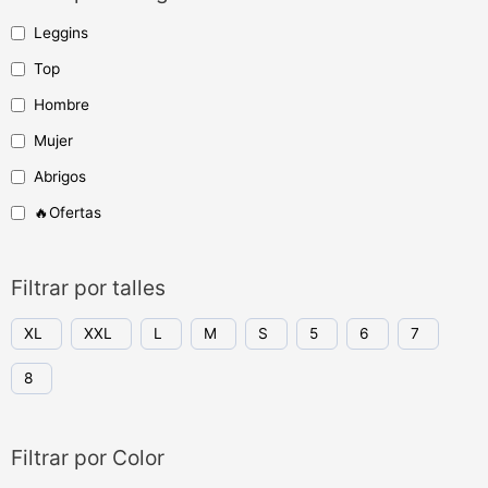
Leggins
Top
Hombre
Mujer
Abrigos
🔥Ofertas
Filtrar por talles
XL
XXL
L
M
S
5
6
7
8
Filtrar por Color