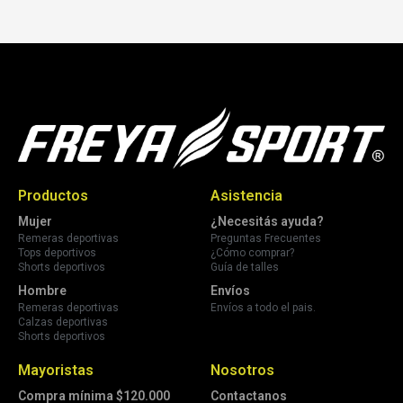
Productos
Asistencia
Mujer
¿Necesitás ayuda?
Remeras deportivas
Preguntas Frecuentes
Tops deportivos
¿Cómo comprar?
Shorts deportivos
Guía de talles
Hombre
Envíos
Remeras deportivas
Envíos a todo el pais.
Calzas deportivas
Shorts deportivos
Mayoristas
Nosotros
Compra mínima $120.000
Contactanos