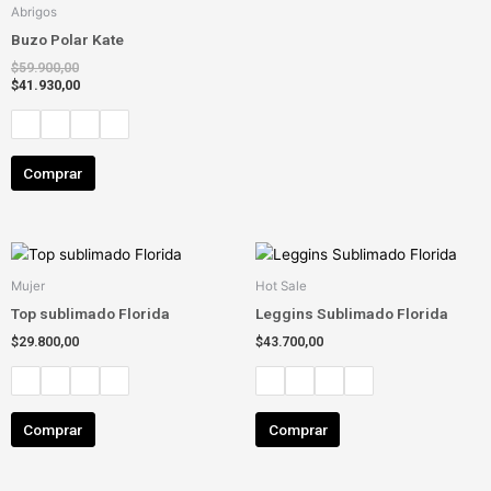
Abrigos
Buzo Polar Kate
$
59.900,00
$
41.930,00
Comprar
Este
Este
producto
producto
Mujer
Hot Sale
tiene
tiene
Top sublimado Florida
Leggins Sublimado Florida
múltiples
múltiples
$
29.800,00
$
43.700,00
variantes.
variantes.
Las
Las
opciones
opciones
se
se
Comprar
Comprar
pueden
pueden
elegir
elegir