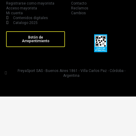
Registrarse como mayorista
Contacto
Acceso mayorista
Reclamos
Mi cuenta
Cambios
Contenidos digitales
Catalogo 2025
Botón de
Arrepentimiento
FreyaSport SAS - Buenos Aires 1861 - Villa Carlos Paz - Córdoba -
Argentina
💬¿Necesitas ayuda?
Hola 👋
¿En que podemos ayudarte?
Abrir chat