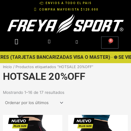
Ir
ENVIOS A TODO EL PAIS
al
COMPRA MAYORISTA $120.000
contenido
0
Cart
(TARJETAS BANCARIZADAS VISA O MASTER) · ❄️ SE VIENE L
Inicio
/ Productos etiquetados “HOTSALE 20%OFF”
HOTSALE 20%OFF
Ordenado
Mostrando 1–16 de 17 resultados
por
los
últimos
Este
Este
producto
producto
tiene
tiene