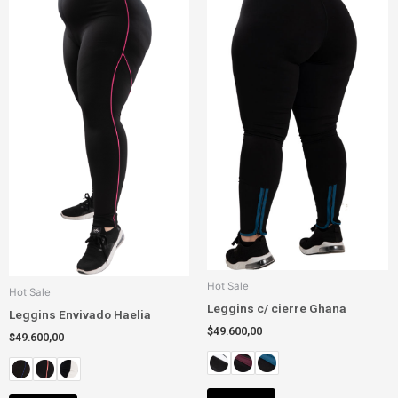
múltiples
múltiples
variantes.
variantes.
Las
Las
opciones
opciones
se
se
pueden
pueden
elegir
elegir
en
en
la
la
página
página
de
de
producto
producto
Hot Sale
Hot Sale
Leggins c/ cierre Ghana
Leggins Envivado Haelia
$
49.600,00
$
49.600,00