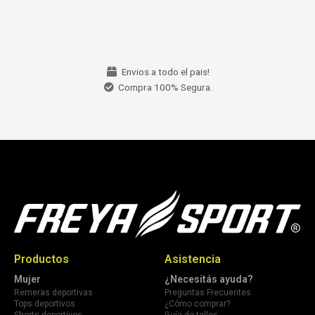
Envios a todo el pais!
Compra 100% Segura.
Productos
Asistencia
Mujer
¿Necesitás ayuda?
Remeras deportivas
Preguntas Frecuentes
Tops deportivos
¿Cómo comprar?