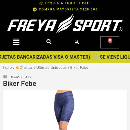
Ir
ENVIOS A TODO EL PAIS
al
COMPRA MAYORISTA $120.000
contenido
0
Cart
JETAS BANCARIZADAS VISA O MASTER) ·
SE VIENE LIQUID
Inicio
/
Ofertas
/
Ultimas Unidades
/ Biker Febe
BIK-MSF 912
Biker Febe