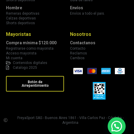
Shorts deportivos
Guía de talles
Hombre
Envíos
Remeras deportivas
Envíos a todo el pais.
Calzas deportivas
Shorts deportivos
Mayoristas
Nosotros
Compra mínima $120.000
Contactanos
Registrarse como mayorista
Contacto
Acceso mayorista
Reclamos
Mi cuenta
Cambios
Contenidos digitales
Catalogo 2025
Botón de
Arrepentimiento
FreyaSport SAS - Buenos Aires 1861 - Villa Carlos Paz - Córdoba -
Argentina