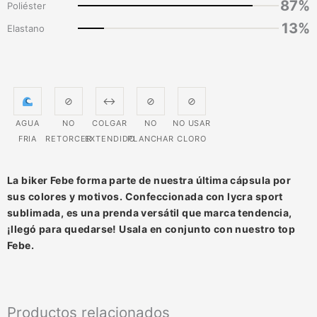
87%
Poliéster
13%
Elastano
⊘
↔
⊘
⊘
AGUA
NO
COLGAR
NO
NO USAR
FRIA
RETORCER
EXTENDIDO
PLANCHAR
CLORO
La biker Febe forma parte de nuestra última cápsula por
sus colores y motivos. Confeccionada con lycra sport
sublimada, es una prenda versátil que marca tendencia,
¡llegó para quedarse! Usala en conjunto con nuestro top
Febe.
Productos relacionados