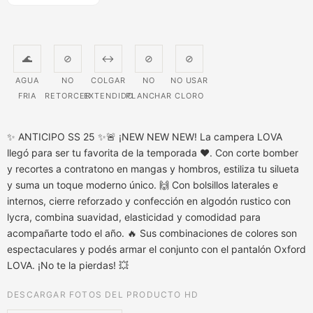
producto
🌊
⊘
↔
⊘
⊘
AGUA
NO
COLGAR
NO
NO USAR
FRIA
RETORCER
EXTENDIDO
PLANCHAR
CLORO
✨ ANTICIPO SS 25 ✨🚨 ¡NEW NEW NEW! La campera LOVA
llegó para ser tu favorita de la temporada ❤. Con corte bomber
y recortes a contratono en mangas y hombros, estiliza tu silueta
y suma un toque moderno único. 🙌 Con bolsillos laterales e
internos, cierre reforzado y confección en algodón rustico con
lycra, combina suavidad, elasticidad y comodidad para
acompañarte todo el año. 🔥 Sus combinaciones de colores son
espectaculares y podés armar el conjunto con el pantalón Oxford
LOVA. ¡No te la pierdas! 💥
DESCARGAR FOTOS DEL PRODUCTO HD