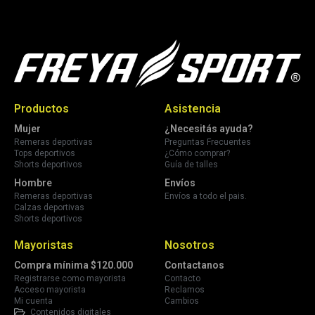
Productos
Asistencia
Mujer
¿Necesitás ayuda?
Remeras deportivas
Preguntas Frecuentes
Tops deportivos
¿Cómo comprar?
Shorts deportivos
Guía de talles
Hombre
Envíos
Remeras deportivas
Envíos a todo el pais.
Calzas deportivas
Shorts deportivos
Mayoristas
Nosotros
Compra mínima $120.000
Contactanos
Registrarse como mayorista
Contacto
Acceso mayorista
Reclamos
Mi cuenta
Cambios
Contenidos digitales