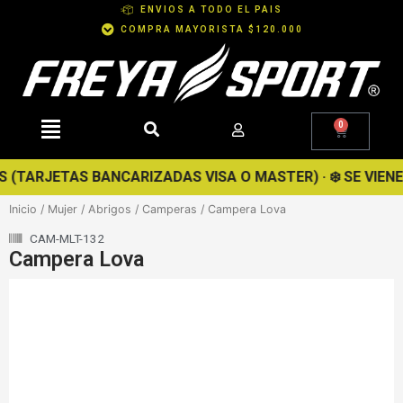
Ir
ENVIOS A TODO EL PAIS
al
COMPRA MAYORISTA $120.000
contenido
0
Cart
TARJETAS BANCARIZADAS VISA O MASTER) · ❄️ SE VIENE LI
Inicio
/
Mujer
/
Abrigos
/
Camperas
/ Campera Lova
CAM-MLT-132
Campera Lova