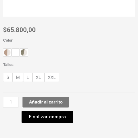
$
65.800,00
Color
Campera
Lova
cantidad
Talles
S
M
L
XL
XXL
Añadir al carrito
Finalizar compra