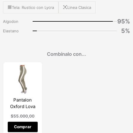
Tela: Rustico con Lycra
Linea Clasica
95%
Algodon
5%
Elastano
Este
Combínalo con...
producto
tiene
múltiples
variantes.
Las
opciones
se
Pantalon
pueden
Oxford Lova
elegir
en
$
55.000,00
la
página
Comprar
de