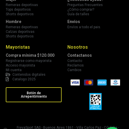
Remeras deportivas
Preguntas Frecuentes
Tops deportivos
¿Cómo comprar?
Shorts deportivos
Guía de talles
Hombre
Envíos
Remeras deportivas
Envíos a todo el pais.
Calzas deportivas
Shorts deportivos
Mayoristas
Nosotros
Compra mínima $120.000
Contactanos
Registrarse como mayorista
Contacto
Acceso mayorista
Reclamos
Mi cuenta
Cambios
Contenidos digitales
Catalogo 2025
Botón de
Arrepentimiento
FreyaSport SAS - Buenos Aires 1861 - Villa Carlos Paz - Córdoba -