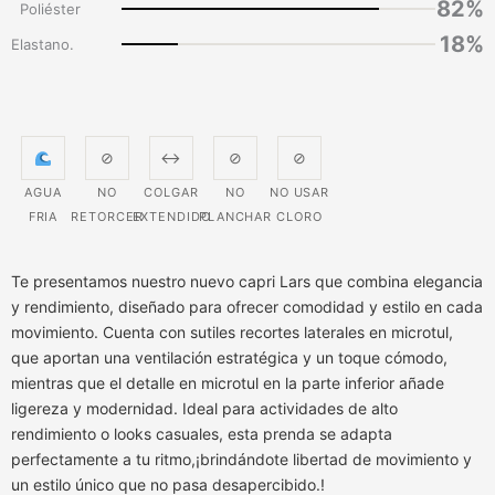
82%
Poliéster
18%
Elastano.
⊘
↔
⊘
⊘
AGUA
NO
COLGAR
NO
NO USAR
FRIA
RETORCER
EXTENDIDO
PLANCHAR
CLORO
Te presentamos nuestro nuevo capri Lars que combina elegancia
y rendimiento, diseñado para ofrecer comodidad y estilo en cada
movimiento. Cuenta con sutiles recortes laterales en microtul,
que aportan una ventilación estratégica y un toque cómodo,
mientras que el detalle en microtul en la parte inferior añade
ligereza y modernidad. Ideal para actividades de alto
rendimiento o looks casuales, esta prenda se adapta
perfectamente a tu ritmo,¡brindándote libertad de movimiento y
un estilo único que no pasa desapercibido.!