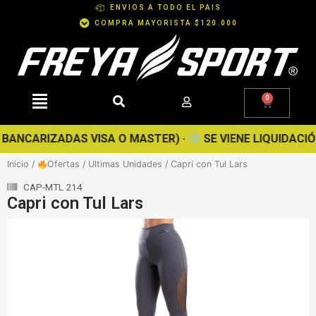
Ir
ENVIOS A TODO EL PAIS
al
COMPRA MAYORISTA $120.000
contenido
0
Cart
ANCARIZADAS VISA O MASTER) ·
SE VIENE LIQUIDACIÓN D
Inicio
/
Ofertas
/
Ultimas Unidades
/ Capri con Tul Lars
CAP-MTL 214
Capri con Tul Lars